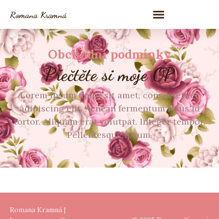
Romana Kramná
Obchodní podmínky
Přečtěte si moje OP
Lorem ipsum dolor sit amet, consectetuer
adipiscing elit. Aenean fermentum risus id
tortor. Aliquam erat volutpat. Integer tempor.
Pellentesque ipsum.
Romana Kramná |