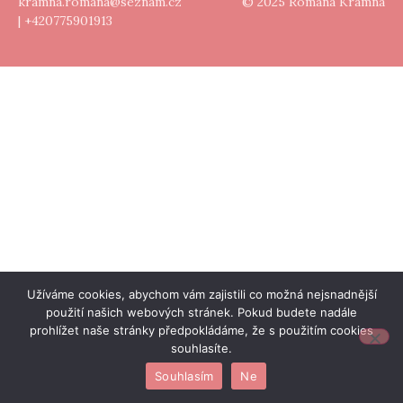
kramna.romana@seznam.cz
© 2025 Romana Kramná
| +420775901913
Užíváme cookies, abychom vám zajistili co možná nejsnadnější
použití našich webových stránek. Pokud budete nadále
prohlížet naše stránky předpokládáme, že s použitím cookies
souhlasíte.
Souhlasím
Ne